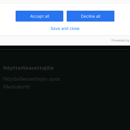
Accept all
Decline all
Apuvälineiden, kuntoutuksen ja 
Save and close
Powered by
Näytteilleasettajille
Näytteilleasettajan opas
Mediakortti