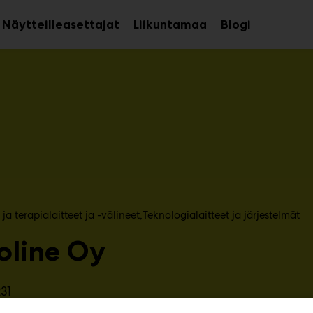
Näytteilleasettajat
Liikuntamaa
Blogi
aa
Avaa
Avaa
avalikko
alavalikko
alavalikko
ja terapialaitteet ja -välineet
Teknologialaitteet ja järjestelmät
oline Oy
31