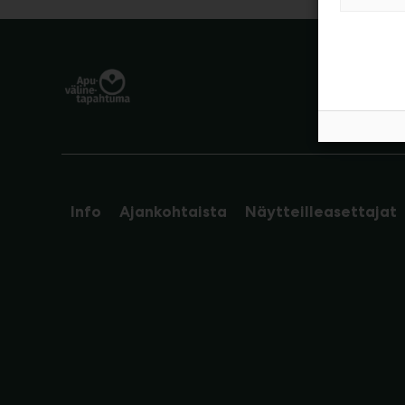
Info
Ajankohtaista
Näytteilleasettajat