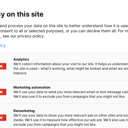
 on tamperelainen vuonna 1991 perustettu yksityisomistei
ijäyritys. Omia toimipisteitä on Suomen lisäksi viidessä 
y on this site
u yli 40 maahan. Fysiolinen tuotevalikoima sisältää kunto
aa, kylmähoitotuotteita ja lääkkeitä sekä kuntosali- ja kun
and process your data on this site to better understand how it is us
onsent to all or selected purposes, or you can decline them all. For 
, see our privacy policy.
licy
Analytics
We'll collect information about your visit to our site. It helps us underst
the site is used – what's working, what might be broken and what we sh
improve.
Marketing automation
We'll use your data to send you more relevant email or text message ca
We'll also use it to exclude you from campaigns that you might not like.
Remarketing
We'll use your data to show you more relevant ads on other sites and soc
media. We'll use it to measure how effective our ads are. We'll also use it
exclude you from campaigns that you might not like.