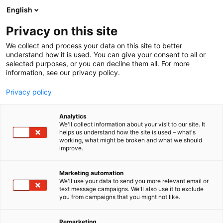
Siirry
English
sisältöön
Privacy on this site
We collect and process your data on this site to better
understand how it is used. You can give your consent to all or
selected purposes, or you can decline them all. For more
information, see our privacy policy.
Privacy policy
Analytics
Iiris Pimé Café
We'll collect information about your visit to our site. It
helps us understand how the site is used – what's
working, what might be broken and what we should
Osasto:
improve.
Miltä tuntuu toimia ilman yhtä tärkeää aistia?
Marketing automation
We'll use your data to send you more relevant email or
Miten toimitaan oikeasti ilman näköä? Maistuuko
text message campaigns. We'll also use it to exclude
kahvi erilaiselta pimeässä? Pimé Caféssa saat
you from campaigns that you might not like.
vastauksen näihin kysymyksiin. Lisäksi moni kävijä
on oppinut itsestään paljon uutta.
Remarketing