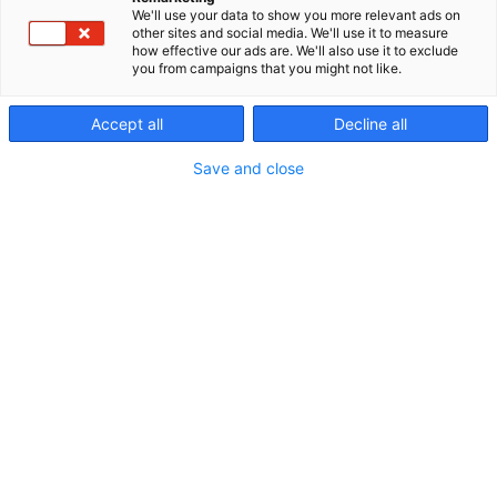
We'll use your data to show you more relevant ads on
Pimeässä joudut luottamaan muihin ja
other sites and social media. We'll use it to measure
how effective our ads are. We'll also use it to exclude
heittäytymään uudenlaiseen vuorovaikutukseen
you from campaigns that you might not like.
ympäristön kanssa. Voit löytää itsestäsi uusia
puolia, kun näköaisti jätetään narikkaan! Pimé
Accept all
Decline all
Cafén näkövammaiset tarjoilijat kertovat
kahvittelun lomassa näkövammaisuudesta ja
Save and close
vastaavat kävijöiden kysymyksiin. Kysy siis
rohkeasti!
Vieraile sivustolla