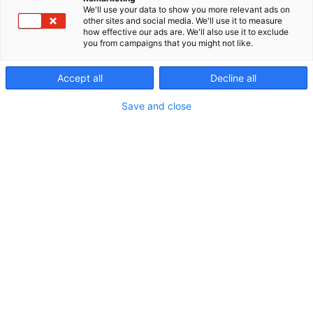
Rusetti ry on valtakunnallinen yhdistys, joka edistää
We'll use your data to show you more relevant ads on
vammaisiksi tytöiksi ja naisiksi identifioituvien
other sites and social media. We'll use it to measure
hyvinvointia, unelmien toteuttamista ja
how effective our ads are. We'll also use it to exclude
you from campaigns that you might not like.
voimaantumista. Meiltä löydät aktiivisen yhteisön,
josta saada tukea, neuvoja, koulutusta,
Accept all
Decline all
vaikuttamistoimintaa ja paljon muuta. Tervetuloa
vammaisten naisliikkeen pariin!
Save and close