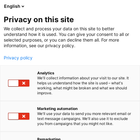
Siirry
English
sisältöön
Privacy on this site
We collect and process your data on this site to better
understand how it is used. You can give your consent to all or
selected purposes, or you can decline them all. For more
information, see our privacy policy.
Privacy policy
Analytics
T
Yhdistykset ja julkiset palvelut
We'll collect information about your visit to our site. It
u
helps us understand how the site is used – what's
Vammaisten naisten
working, what might be broken and what we should
o
improve.
t
valtakunnallinen yhdistys –
e
r
Marketing automation
Rusetti ry
y
We'll use your data to send you more relevant email or
text message campaigns. We'll also use it to exclude
h
you from campaigns that you might not like.
940
Osasto:
m
ä
:
Remarketing